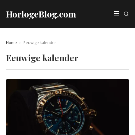
HorlogeBlog.com
☰
Home
›
Eeuwige kalender
Eeuwige kalender