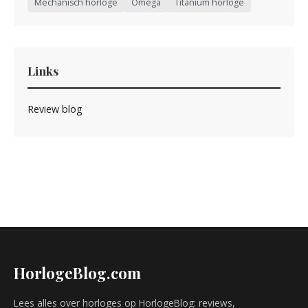
Mechanisch horloge
Omega
Titanium horloge
Links
Review blog
HorlogeBlog.com
Lees alles over horloges op HorlogeBlog: reviews,