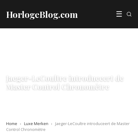
HorlogeBlog.com
☰
LUXE MERKEN
Jaeger-LeCoultre introduceert de
Master Control Chronomètre
31 May 2026
·
7 min leestijd
Home
›
Luxe Merken
›
Jaeger-LeCoultre introduceert de Master
Control Chronomètre