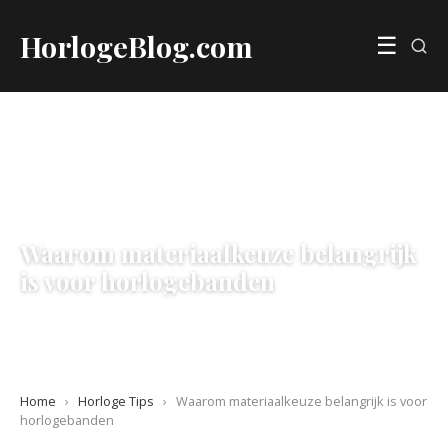
HorlogeBlog.com
☰
HORLOGE TIPS
Waarom materiaalkeuze belangrijk
is voor horlogebanden
30 May 2025
·
4 min leestijd
Home
›
Horloge Tips
›
Waarom materiaalkeuze belangrijk is voor
horlogebanden