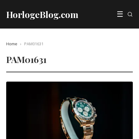
HorlogeBlog.com
☰
Home
›
PAM01631
PAM01631