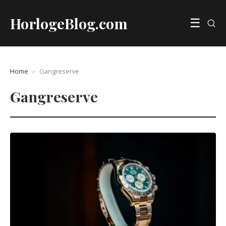
HorlogeBlog.com
☰
Home
›
Gangreserve
Gangreserve