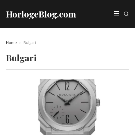
HorlogeBlog.com
☰
Home
›
Bulgari
Bulgari